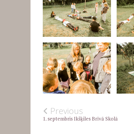
Post
Previous
UNCATEGORISED
1. septembris Ikšķiles Brīvā Skolā
navigation