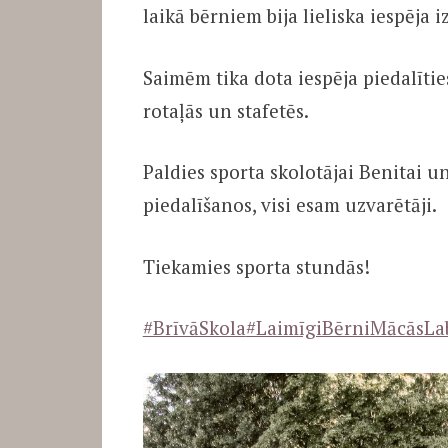
laikā bērniem bija lieliska iespēja 
Saimēm tika dota iespēja piedalīties
rotaļās un stafetēs.
Paldies sporta skolotājai Benitai u
piedalīšanos, visi esam uzvarētāji.
Tiekamies sporta stundās!
#BrīvāSkola
#LaimīgiBērniMācāsLa