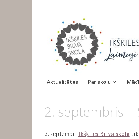
Ikšķiles Brīvā 
Skip
Aktualitātes
Par skolu
Mācī
to
content
7.
2. septembris – 
SEPTEMBRIS,
2022
2. septembrī
Ikšķiles Brīvā skola
tik