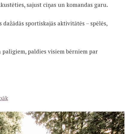
izkustēties, sajust cīņas un komandas garu.
 dažādās sportiskajās aktivitātēs – spēlēs,
n palīgiem, paldies visiem bērniem par
bāk