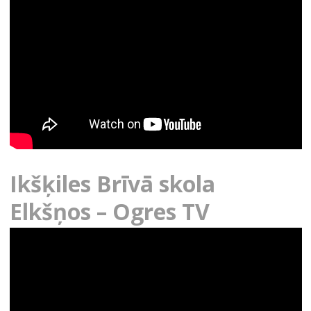
Ikšķiles Brīvā skola
Elkšņos – Ogres TV