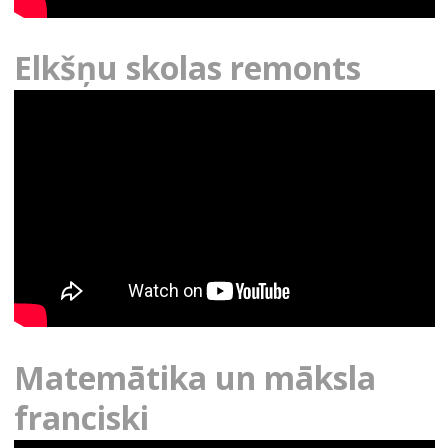
Elkšņu skolas remonts
Matemātika un māksla
franciski