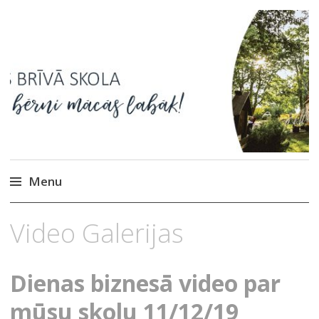
Ikšķiles Brīvā skola
Menu
Skip
Video Galerijas
to
content
Dienas biznesā video par
mūsu skolu 11/12/19