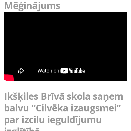
Mēģinājums
Ikšķiles Brīvā skola saņem
balvu “Cilvēka izaugsmei”
par izcilu ieguldījumu