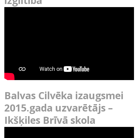
izglītībā
Balvas Cilvēka izaugsmei
2015.gada uzvarētājs –
Ikšķiles Brīvā skola