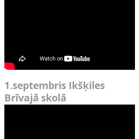
1.septembris Ikšķiles
Brīvajā skolā