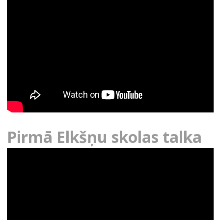
Pirmā Elkšņu skolas talka