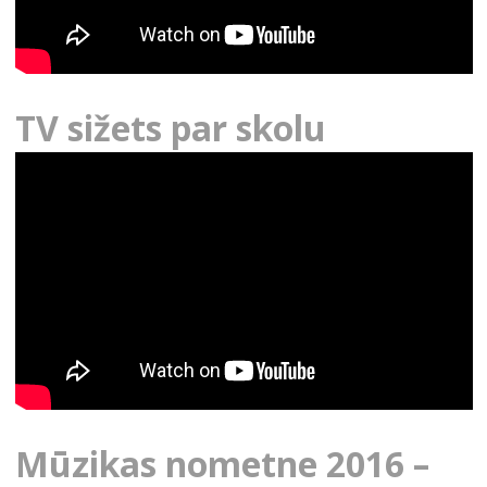
TV sižets par skolu
Mūzikas nometne 2016 –