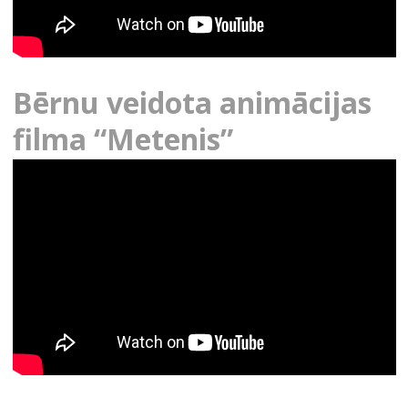
Bērnu veidota animācijas
filma “Metenis”