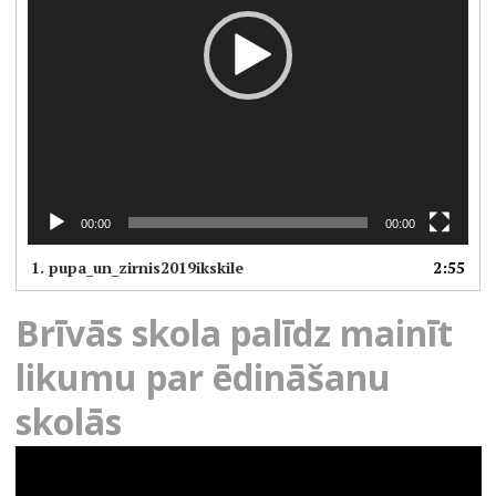
00:00
00:00
1.
pupa_un_zirnis2019ikskile
2:55
Brīvās skola palīdz mainīt
likumu par ēdināšanu
skolās