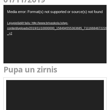
Video
Media error: Format(s) not supported or source(s) not found
atskaņotājs
Lejupielādēt failu: http://www.brivaskola.lv/wp-
content/uploads/2019/11/10000000_158494555363685_711166846722282
_=2
Pupa un zirnis
Video
atskaņotājs