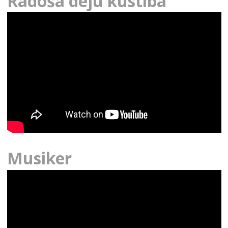
Radošā deju kustība
Musiker