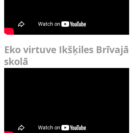
Eko virtuve Ikšķiles Brīvajā
skolā