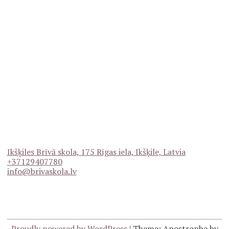
Ikšķiles Brīvā skola, 175 Rīgas iela, Ikšķile, Latvia
+37129407780
info@brivaskola.lv
Proudly powered by WordPress
|
Theme: Apostrophe by