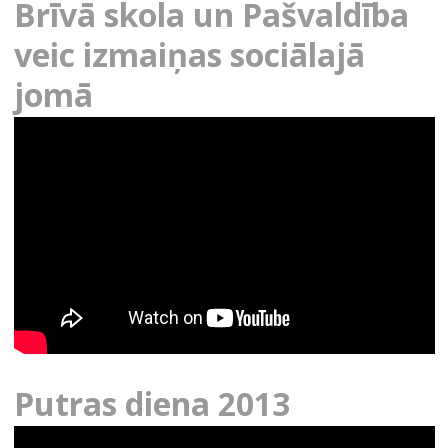
Brīvā skola un Pašvaldība
veic izmaiņas sociālajā
jomā
Putras diena 2013