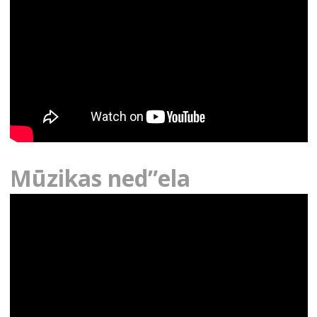
Mūzikas ned”ela