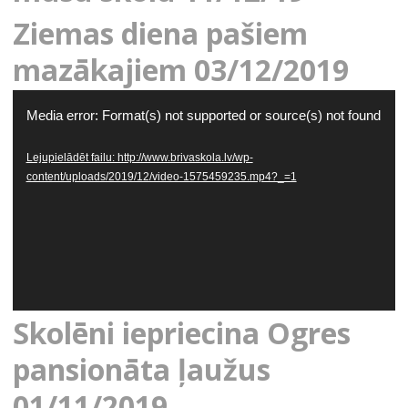
Ziemas diena pašiem
mazākajiem 03/12/2019
Video
Media error: Format(s) not supported or source(s) not found
atskaņotājs
Lejupielādēt failu: http://www.brivaskola.lv/wp-
content/uploads/2019/12/video-1575459235.mp4?_=1
Skolēni iepriecina Ogres
pansionāta ļaužus
01/11/2019