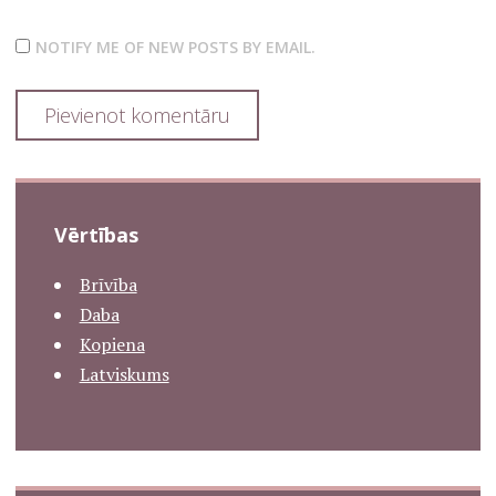
NOTIFY ME OF NEW POSTS BY EMAIL.
Vērtības
Brīvība
Daba
Kopiena
Latviskums