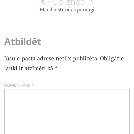
Published in
izvēlne
Mācību stundas paraugi
Atbildēt
Jūsu e-pasta adrese netiks publicēta.
Obligātie
lauki ir atzīmēti kā
*
KOMENTĀRS
*