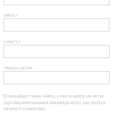
VĀRDS
*
E-PASTS
*
TĪMEKĻA VIETNE
SAGLABĀJIET MANU VĀRDU, E-PASTA ADRESI UN VIETNI
ŠAJĀ PĀRLŪKPROGRAMMĀ NĀKAMAJAI REIZEI, KAD VĒLĒŠOS
PIEVIENOT KOMENTĀRU.