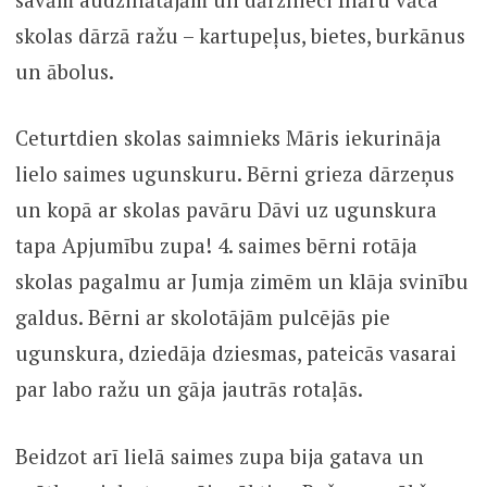
skolas dārzā ražu – kartupeļus, bietes, burkānus
un ābolus.
Ceturtdien skolas saimnieks Māris iekurināja
lielo saimes ugunskuru. Bērni grieza dārzeņus
un kopā ar skolas pavāru Dāvi uz ugunskura
tapa Apjumību zupa! 4. saimes bērni rotāja
skolas pagalmu ar Jumja zimēm un klāja svinību
galdus. Bērni ar skolotājām pulcējās pie
ugunskura, dziedāja dziesmas, pateicās vasarai
par labo ražu un gāja jautrās rotaļās.
Beidzot arī lielā saimes zupa bija gatava un