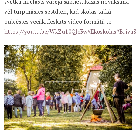
svētku mielasts varēja sākties. Ražas novākšana
vēl turpināsies sestdien, kad skolas talkā
pulcēsies vecāki.Ieskats video formātā te
https://youtu.be/WkZu10Qlc3w
#Ekoskolas
#Briva