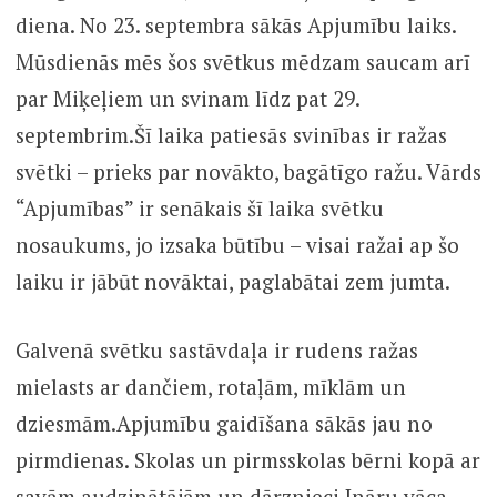
diena. No 23. septembra sākās Apjumību laiks.
Mūsdienās mēs šos svētkus mēdzam saucam arī
par Miķeļiem un svinam līdz pat 29.
septembrim.Šī laika patiesās svinības ir ražas
svētki – prieks par novākto, bagātīgo ražu. Vārds
“Apjumības” ir senākais šī laika svētku
nosaukums, jo izsaka būtību – visai ražai ap šo
laiku ir jābūt novāktai, paglabātai zem jumta.
Galvenā svētku sastāvdaļa ir rudens ražas
mielasts ar dančiem, rotaļām, mīklām un
dziesmām.Apjumību gaidīšana sākās jau no
pirmdienas. Skolas un pirmsskolas bērni kopā ar
savām audzinātājām un dārznieci Ināru vāca