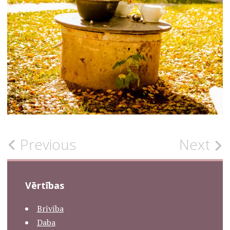
Post
Previous
Next
UNCATEGORISED
navigation
Vērtības
Brīvība
Daba