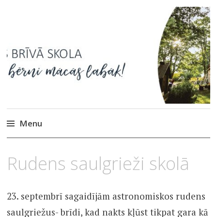
Ikšķiles Brīvā skola
Menu
Skip
26.
Rudens saulgrieži skolā
to
SEPTEMBRIS,
2022
content
23. septembrī sagaidījām astronomiskos rudens
saulgriežus- brīdi, kad nakts kļūst tikpat gara kā