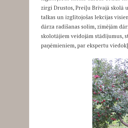
zirgi Drustos, Preiļu Brīvajā skolā 
talkas un izglītojošas lekcijas vis
dārza radīšanas solim, zīmējām dār
skolotājiem veidojām stādījumus, s
paņēmieniem, par ekspertu viedo