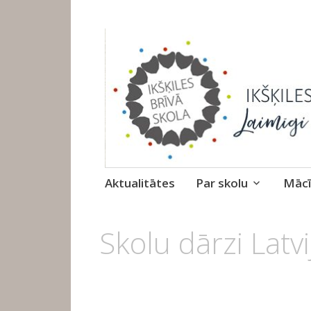
Ikšķiles Brīvā 
Skip
Aktualitātes
Par skolu
Mācī
to
content
Skolu dārzi Latv