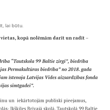
t, lai būtu.
 vietas, kopā nolēmām darīt un radīt –
drība “Tautskola 99 Baltie zirgi”, biedrība
tvijas Permakultūras biedrība” no 2018. gada
jam īstenoja Latvijas Vides aizsardzības fonda
vijas simtgadei”.
ainu un iekārtotojām publiski pieejamus,
olās- Ikšķiles Brīvajā skolā, Tautskolā 99 Baltie