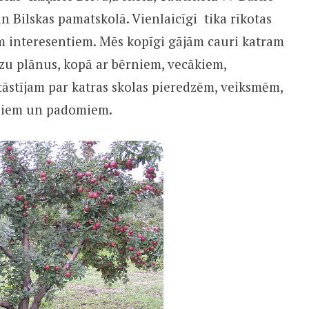
un Bilskas pamatskolā. Vienlaicīgi tika rīkotas
iem interesentiem. Mēs kopīgi gājām cauri katram
zu plānus, kopā ar bērniem, vecākiem,
tāstījam par katras skolas pieredzēm, veiksmēm,
kļiem un padomiem.