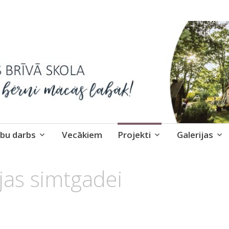
skola
bu darbs
Vecākiem
Projekti
Galerijas
ijas simtgadei