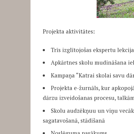
Projekta aktivitātes:
Trīs izglītojošas ekspertu lekci
​A
pkārtnes skolu mudināšana iek
​K
ampaņa “Katrai skolai savu dā
​P
rojekta e-žurnāls, kur apkopojā
dārzu izveidošanas procesu, talkām
​S
kolu audzēkņuu un viņu vecāku 
sagatavošanā, stādīšanā
Noslēguma pasākums