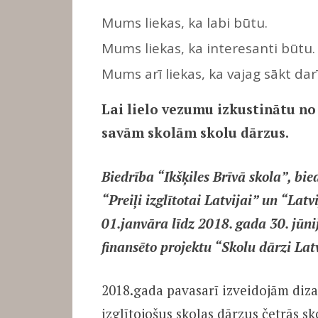
Mums liekas, ka labi būtu.
Mums liekas, ka interesanti būtu.
Mums arī liekas, ka vajag sākt darī
Lai lielo vezumu izkustinātu no
savām skolām skolu dārzus.
Biedrība “Ikšķiles Brīvā skola”, bie
“Preiļi izglītotai Latvijai” un “La
01.janvāra līdz 2018. gada 30. jūni
finansēto projektu “Skolu dārzi Lat
2018.gada pavasarī izveidojām diz
izglītojošus skolas dārzus četrās sk