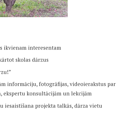
jas ikvienam interesentam
ārtot skolas dārzus
rzu!”
m informāciju, fotogrāfijas, videoierakstus par
, ekspertu konsultācijām un lekcijām
iesaistīšana projekta talkās, dārza vietu