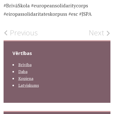
#BrīvāSkola #europeansolidaritycorps
#eiropassolidaritateskorpuss #esc #JSPA
Post
Previous
Next
UNCATEGORISED
navigation
Vērtības
Brīvība
Daba
Kopiena
Latviskums