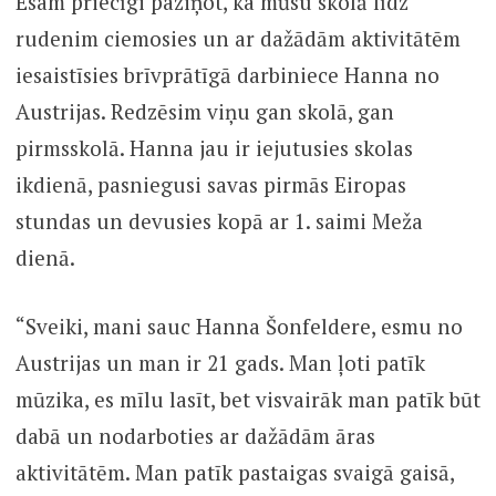
Esam priecīgi paziņot, ka mūsu skolā līdz
rudenim ciemosies un ar dažādām aktivitātēm
iesaistīsies brīvprātīgā darbiniece Hanna no
Austrijas. Redzēsim viņu gan skolā, gan
pirmsskolā. Hanna jau ir iejutusies skolas
ikdienā, pasniegusi savas pirmās Eiropas
stundas un devusies kopā ar 1. saimi Meža
dienā.
“Sveiki, mani sauc Hanna Šonfeldere, esmu no
Austrijas un man ir 21 gads. Man ļoti patīk
mūzika, es mīlu lasīt, bet visvairāk man patīk būt
dabā un nodarboties ar dažādām āras
aktivitātēm. Man patīk pastaigas svaigā gaisā,