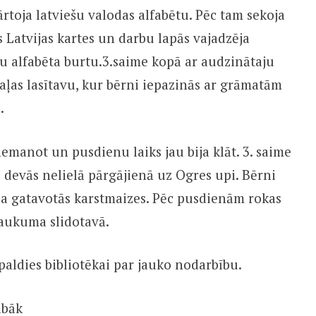
rtoja latviešu valodas alfabētu. Pēc tam sekoja
 Latvijas kartes un darbu lapās vajadzēja
tru alfabēta burtu.3.saime kopā ar audzinātaju
aļas lasītavu, kur bērni iepazinās ar grāmatām
.
emanot un pusdienu laiks jau bija klāt. 3. saime
e devās nelielā pārgājienā uz Ogres upi. Bērni
ja gatavotās karstmaizes. Pēc pusdienām rokas
 laukuma slidotavā.
paldies bibliotēkai par jauko nodarbību.
abāk