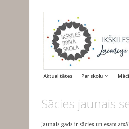
Ikšķiles Brīvā 
Skip
Aktualitātes
Par skolu
Mācī
to
content
12.
Sācies jaunais s
JANVĀRIS,
2023
Jaunais gads ir sācies un esam ats