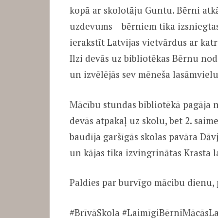
kopā ar skolotāju Guntu. Bērni atkā
uzdevums – bērniem tika izsniegtas
ierakstīt Latvijas vietvārdus ar ka
Ilzi devās uz bibliotēkas Bērnu nod
un izvēlējās sev mēneša lasāmvielu
Mācību stundas bibliotēkā pagāja n
devās atpakaļ uz skolu, bet 2. saim
baudīja garšīgās skolas pavāra Dāv
un kājas tika izvingrinātas Krasta
Paldies par burvīgo mācibu dienu, 
#BrīvāSkola #LaimīgiBērniMācāsL