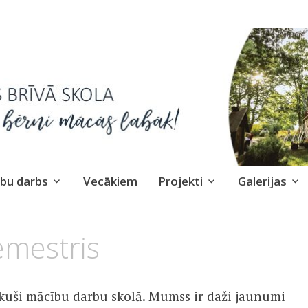
skola
bu darbs
Vecākiem
Projekti
Galerijas
emestris
ākuši mācību darbu skolā. Mumss ir daži jaunumi