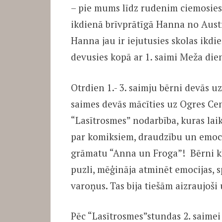
– pie mums līdz rudenim ciemosies 
ikdienā brīvprātīgā Hanna no Austr
Hanna jau ir iejutusies skolas ikd
devusies kopā ar 1. saimi Meža dien
Otrdien 1.- 3. saimju bērni devās uz
saimes devās mācīties uz Ogres Cen
“Lasītrosmes” nodarbība, kuras laik
par komiksiem, draudzību un emocij
grāmatu “Anna un Froga”! Bērni kla
puzli, mēģināja atminēt emocijas, 
varoņus. Tas bija tiešām aizraujoši 
Pēc “Lasītrosmes”stundas 2. saimei