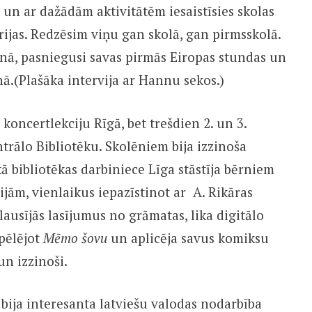
un ar dažādām aktivitātēm iesaistīsies skolas
ijas. Redzēsim viņu gan skolā, gan pirmsskolā.
ienā, pasniegusi savas pirmās Eiropas stundas un
ā.(Plašāka intervija ar Hannu sekos.)
 koncertlekciju Rīgā, bet trešdien 2. un 3.
trālo Bibliotēku. Skolēniem bija izzinoša
ā bibliotēkas darbiniece Līga stāstīja bērniem
ām, vienlaikus iepazīstinot ar A. Rikāras
usījās lasījumus no grāmatas, lika digitālo
spēlējot
Mēmo šovu
un aplicēja savus komiksu
un izzinoši.
 bija interesanta latviešu valodas nodarbība