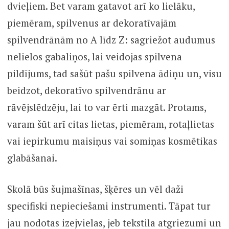
dvieļiem. Bet varam gatavot arī ko lielāku,
piemēram, spilvenus ar dekoratīvajām
spilvendrānām no A līdz Z: sagriežot audumus
nelielos gabaliņos, lai veidojas spilvena
pildījums, tad sašūt pašu spilvena ādiņu un, visu
beidzot, dekoratīvo spilvendrānu ar
rāvējslēdzēju, lai to var ērti mazgāt. Protams,
varam šūt arī citas lietas, piemēram, rotaļlietas
vai iepirkumu maisiņus vai somiņas kosmētikas
glabāšanai.
Skolā būs šujmašīnas, šķēres un vēl daži
specifiski nepieciešami instrumenti. Tāpat tur
jau nodotas izejvielas, jeb tekstila atgriezumi un