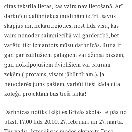
citas tekstila lietas, kas vairs nav lietošanā. Arī
darbnīcu dalībniekus mudinām iztīrīt savus
skapjus un, nekautrējoties, nest līdz visu, kas
vairs nenoder saimniecībā vai garderobē, bet
varētu tikt izmantots mūsu darbnīcās. Runa ir
gan par izdilušiem palagiem vai džinsa biksēm,
gan nokalpojušiem dvielīšiem vai caurām
zeķēm ( protams, visam jābūt tīram!). Ja
nenoderēs jums pašiem, varbūt tieši kāda cita
kolēģa projektam būs tieši laikā!
Darbnīcas notiks Ikšķiles Brīvās skolas telpās no
plkst. 17.00 līdz 20.00, 27. februārī un 27. martā.
Tās vadīs ilgtspējīgas modes eksperte Dace