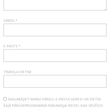
VĀRDS
*
E-PASTS
*
TĪMEKĻA VIETNE
SAGLABĀJIET MANU VĀRDU, E-PASTA ADRESI UN VIETNI
ŠAJĀ PĀRLŪKPROGRAMMĀ NĀKAMAJAI REIZEI, KAD VĒLĒŠOS