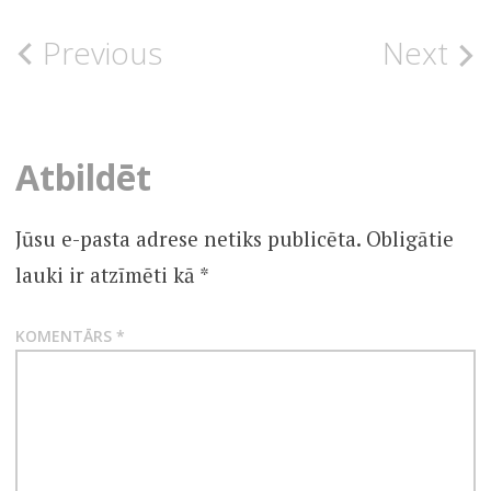
Post
Previous
Next
UNCATEGORISED
navigation
Atbildēt
Jūsu e-pasta adrese netiks publicēta.
Obligātie
lauki ir atzīmēti kā
*
KOMENTĀRS
*