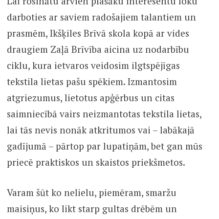
Lai rosinātu arvien plašāku interesentu loku
darboties ar saviem radošajiem talantiem un
prasmēm, Ikšķiles Brīvā skola kopā ar vides
draugiem Zaļā Brīvība aicina uz nodarbību
ciklu, kura ietvaros veidosim ilgtspējīgas
tekstila lietas pašu spēkiem. Izmantosim
atgriezumus, lietotus apģērbus un citas
saimniecībā vairs neizmantotas tekstila lietas,
lai tās nevis nonāk atkritumos vai – labākajā
gadījumā – pārtop par lupatiņām, bet gan mūs
priecē praktiskos un skaistos priekšmetos.
Varam šūt ko nelielu, piemēram, smaržu
maisiņus, ko likt starp gultas drēbēm un