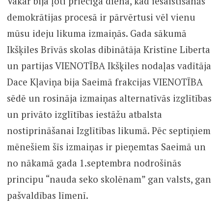
Vakar bija ļoti priecīga diena, kad iesaistīšanās
demokrātijas procesā ir pārvērtusi vēl vienu
mūsu ideju likuma izmaiņās. Gada sākumā
Ikšķiles Brīvās skolas dibinātāja Kristīne Liberta
un partijas VIENOTĪBA Ikšķiles nodaļas vadītāja
Dace Kļaviņa bija Saeimā frakcijas VIENOTĪBA
sēdē un rosināja izmaiņas alternatīvās izglītības
un privāto izglītības iestāžu atbalsta
nostiprināšanai Izglītības likumā. Pēc septiņiem
mēnešiem šīs izmaiņas ir pieņemtas Saeimā un
no nākamā gada 1.septembra nodrošinās
principu “nauda seko skolēnam” gan valsts, gan
pašvaldības līmenī.