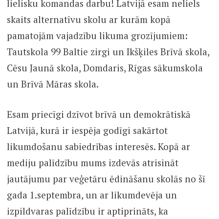
lielisku komandas darbu! Latvijā esam neliels
skaits alternatīvu skolu ar kurām kopā
pamatojām vajadzību likuma grozījumiem:
Tautskola 99 Baltie zirgi un Ikšķiles Brīvā skola,
Cēsu Jaunā skola, Domdaris, Rīgas sākumskola
un Brīvā Māras skola.
Esam priecīgi dzīvot brīvā un demokrātiskā
Latvijā, kurā ir iespēja godīgi sakārtot
likumdošanu sabiedrības interesēs. Kopā ar
mediju palīdzību mums izdevās atrisināt
jautājumu par veģetāru ēdināšanu skolās no šī
gada 1.septembra, un ar likumdevēja un
izpildvaras palīdzību ir aptiprināts, ka