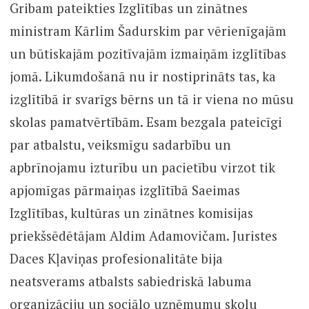
Gribam pateikties Izglītības un zinātnes
ministram Kārlim Šadurskim par vērienīgajām
un būtiskajām pozitīvajām izmaiņām izglītības
jomā. Likumdošanā nu ir nostiprināts tas, ka
izglītībā ir svarīgs bērns un tā ir viena no mūsu
skolas pamatvērtībām. Esam bezgala pateicīgi
par atbalstu, veiksmīgu sadarbību un
apbrīnojamu izturību un pacietību virzot tik
apjomīgas pārmaiņas izglītībā Saeimas
Izglītības, kultūras un zinātnes komisijas
priekšsēdētājam Aldim Adamovičam. Juristes
Daces Kļaviņas profesionalitāte bija
neatsverams atbalsts sabiedriskā labuma
organizāciju un sociālo uzņēmumu skolu