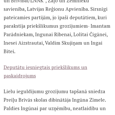
un Brīvībai/LNNK”, Zaļo un Zemnieku
savienība, Latvijas Reģionu Apvienība. Sirsnīgi
pateicamies partijām, jo īpaši deputātiem, kuri
parakstīja priekšlikumus grozījumiem- Imantam
Parādniekam, Ingunai Rībenai, Lolitai Čigānei,
Inesei Aizstrautai, Valdim Skujiņam un Ingai
Bitei.
Deputātu iesniegtais priekšlikums un
paskaidrojums
Lielu ieguldījumu grozījumu tapšanā sniedza
Preiļu Brīvās skolas dibinātāja Ingūna Zīmele.
Paldies Ingūnai par uzņēmību, neatlaidību un