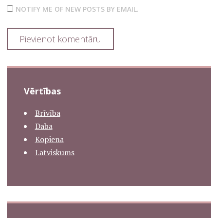
NOTIFY ME OF NEW POSTS BY EMAIL.
Vērtības
Brīvība
Daba
Kopiena
Latviskums