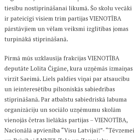
tiesību nostiprināšanai likumā. Šo skolu vecāki
ir pateicīgi visiem trim partijas VIENOTĪBA
pārstāvjiem un vēlam veiksmi izglītības jomas
turpinākā stiprināšanā.
Pirmā mūs uzklausīja frakcijas VIENOTĪBA
deputāte Lolita Čigāne, kura uzņēmās izmaiņas
virzīt Saeimā. Liels paldies viņai par atsaucību
un ieinteresētību pilsoniskās sabiedrības
stiprināšanā. Par atbalstu sabiedriskā labuma
organizāciju un sociālo uzņēmumu skolām
vienojās četras lielākās partijas – VIENOTĪBA,
Nacionālā apvienība “Visu Latvijai!”- “Tēvzemei