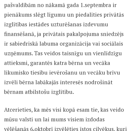
pašvaldībām no nākamā gada 1.septembra ir
pienākums slēgt līgumu un piedalīties privātās
izglītības iestādes uzturēšanas izdevumu
finansēšanā, ja privātais pakalpojuma sniedzējs
ir sabiedriskā labuma organizācija vai sociālais
uzņēmums. Tas veidos taisnīgu un vienlīdzīgu
attieksmi, garantēs katra bērna un vecāka
likumisko tiesību ievērošanu un vecāku brīvu
izvēli bērna labākajās interesēs nodrošināt
bērnam atbilstošu izglītību.
Atcerieties, ka mēs visi kopā esam tie, kas veido
mūsu valsti un lai mums visiem izdodas
vēlēšanās 6.oktobrī izvēlēties īstos cilvēkus, kuri