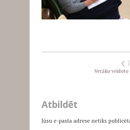
Ziņu
izvēlne
Vecāku veidoto s
Atbildēt
Jūsu e-pasta adrese netiks publicēt