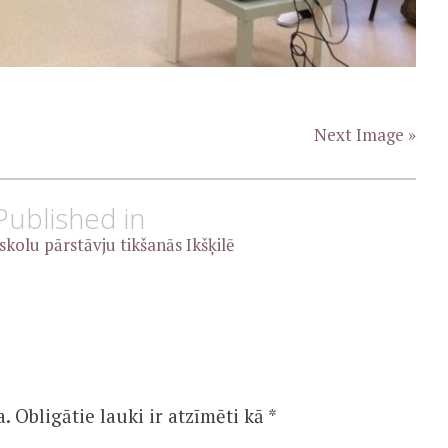
Next Image »
Published in
kolu pārstāvju tikšanās Ikšķilē
a.
Obligātie lauki ir atzīmēti kā
*