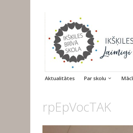
Ikšķiles Brīvā 
Skip
Aktualitātes
Par skolu
Mācī
to
content
4.
rpEpVocTAK
NOVEMBRIS,
2017