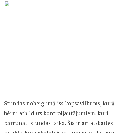
Stundas nobeigumā īss kopsavilkums, kurā
bērni atbild uz kontroljautājumiem, kuri
pārrunāti stundas laikā. Šis ir arī atskaites
punkts, kurā skolotājs var novērtēt, kā bērni