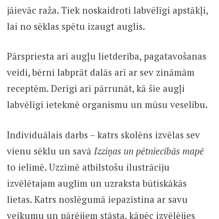
jāievāc raža. Tiek noskaidroti labvēlīgi apstākļi,
lai no sēklas spētu izaugt auglis.
Pārspriesta arī augļu lietderība, pagatavošanas
veidi, bērni labprāt dalās arī ar sev zināmām
receptēm. Derīgi arī pārrunāt, kā šie augļi
labvēlīgi ietekmē organismu un mūsu veselību.
Individuālais darbs – katrs skolēns izvēlas sev
vienu sēklu un savā
Izziņas un pētniecībās mapē
to ielīmē. Uzzīmē atbilstošu ilustrāciju
izvēlētajam auglim un uzraksta būtiskākās
lietas. Katrs noslēgumā iepazīstina ar savu
veikumu un pārējiem stāsta, kāpēc izvēlējies