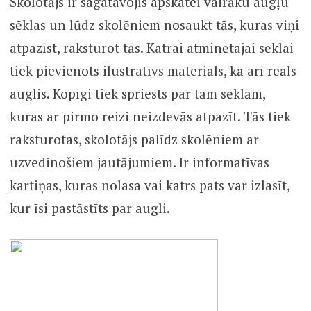
Skolotājs ir sagatavojis apskatei vairāku augļu
sēklas un lūdz skolēniem nosaukt tās, kuras viņi
atpazīst, raksturot tās. Katrai atminētajai sēklai
tiek pievienots ilustratīvs materiāls, kā arī reāls
auglis. Kopīgi tiek spriests par tām sēklām,
kuras ar pirmo reizi neizdevās atpazīt. Tās tiek
raksturotas, skolotājs palīdz skolēniem ar
uzvedinošiem jautājumiem. Ir informatīvas
kartiņas, kuras nolasa vai katrs pats var izlasīt,
kur īsi pastāstīts par augli.