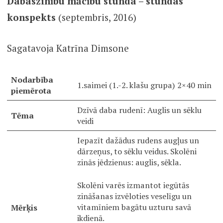
Dabaszinību mācību stunda – stundas
konspekts
(septembris, 2016)
Sagatavoja Katrīna Dimsone
Nodarbība
1.saimei (1.-2. klašu grupa) 2×40 min
piemērota
Dzīvā daba rudenī: Auglis un sēklu
Tēma
veidi
Iepazīt dažādus rudens augļus un
dārzeņus, to sēklu veidus. Skolēni
zinās jēdzienus: auglis, sēkla.
Skolēni varēs izmantot iegūtās
zināšanas izvēloties veselīgu un
vitamīniem bagātu uzturu savā
Mērķis
ikdienā.