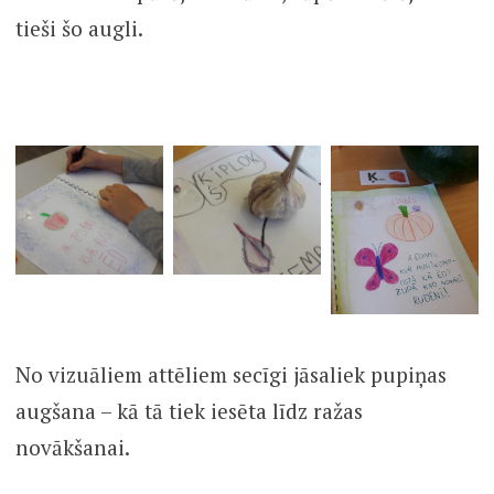
tieši šo augli.
No vizuāliem attēliem secīgi jāsaliek pupiņas
augšana – kā tā tiek iesēta līdz ražas
novākšanai.