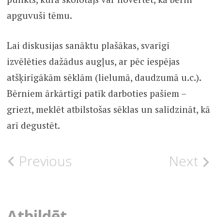
apguvuši tēmu.
Lai diskusijas sanāktu plašākas, svarīgi
izvēlēties dažādus augļus, ar pēc iespējas
atšķirīgākām sēklām (lielumā, daudzumā u.c.).
Bērniem ārkārtīgi patīk darboties pašiem –
griezt, meklēt atbilstošas sēklas un salīdzināt, kā
arī degustēt.
SIN
Post
Previous
Next
CATEGORÍA
navigation
Atbildēt