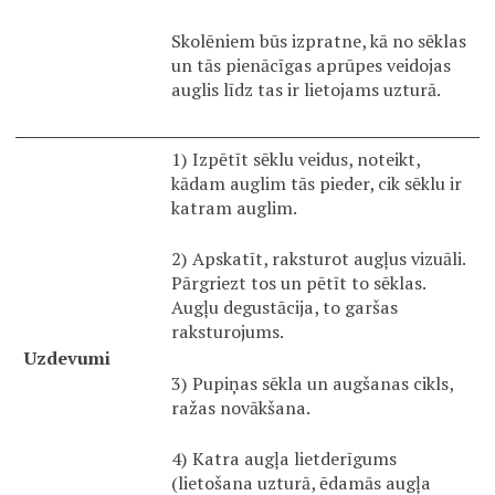
Skolēniem būs izpratne, kā no sēklas
un tās pienācīgas aprūpes veidojas
auglis līdz tas ir lietojams uzturā.
1) Izpētīt sēklu veidus, noteikt,
kādam auglim tās pieder, cik sēklu ir
katram auglim.
2) Apskatīt, raksturot augļus vizuāli.
Pārgriezt tos un pētīt to sēklas.
Augļu degustācija, to garšas
raksturojums.
Uzdevumi
3) Pupiņas sēkla un augšanas cikls,
ražas novākšana.
4) Katra augļa lietderīgums
(lietošana uzturā, ēdamās augļa