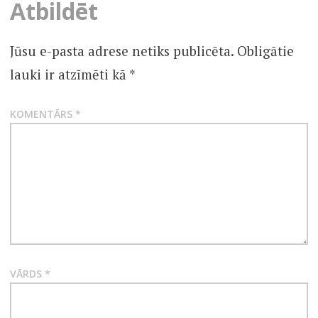
Atbildēt
Jūsu e-pasta adrese netiks publicēta.
Obligātie
lauki ir atzīmēti kā
*
KOMENTĀRS
*
VĀRDS
*