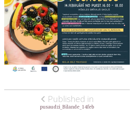
Ziņu
Published in
izvēlne
pusaudzi_Bilande_14feb