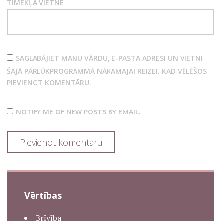
TĪMEKĻA VIETNE
SAGLABĀJIET MANU VĀRDU, E-PASTA ADRESI UN VIETNI
ŠAJĀ PĀRLŪKPROGRAMMĀ NĀKAMAJAI REIZEI, KAD VĒLĒŠOS
PIEVIENOT KOMENTĀRU.
NOTIFY ME OF NEW POSTS BY EMAIL.
Vērtības
Brīvība