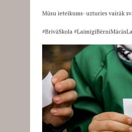
Mūsu ieteikums- uzturies vairāk svai
#BrivāSkola #LaimīgiBērniMācāsL