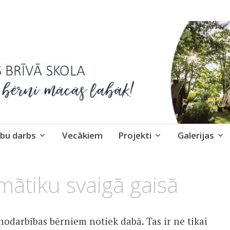
skola
bu darbs
Vecākiem
Projekti
Galerijas
ātiku svaigā gaisā
 nodarbības bērniem notiek dabā. Tas ir ne tikai