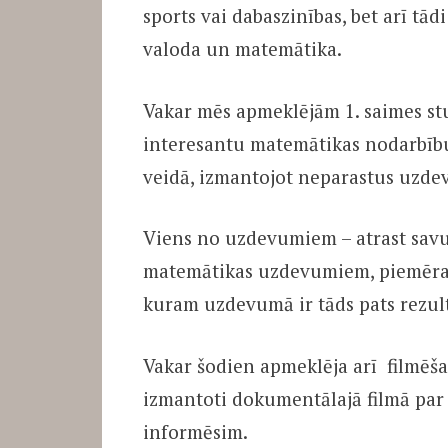
sports vai dabaszinības, bet arī tā
valoda un matemātika.
Vakar mēs apmeklējām 1. saimes stun
interesantu matemātikas nodarbību 
veidā, izmantojot neparastus uzde
Viens no uzdevumiem – atrast savu 
matemātikas uzdevumiem, piemēram 
kuram uzdevumā ir tāds pats rezult
Vakar šodien apmeklēja arī filmēša
izmantoti dokumentālajā filmā par 
informēsim.