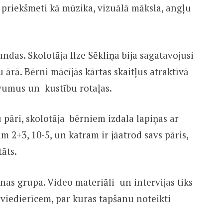
di priekšmeti kā mūzika, vizuālā māksla, angļu
das. Skolotāja Ilze Sēkliņa bija sagatavojusi
ārā. Bērni mācījās kārtas skaitļus atraktīvā
vumus un kustību rotaļas.
pāri, skolotāja bērniem izdala lapiņas ar
2+3, 10-5, un katram ir jāatrod savs pāris,
āts.
nas grupa. Video materiāli un intervijas tiks
viedierīcem, par kuras tapšanu noteikti