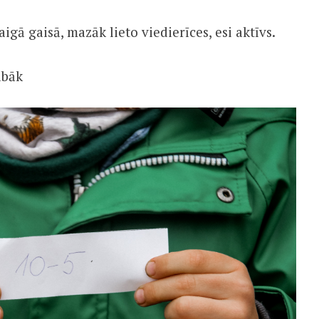
gā gaisā, mazāk lieto viedierīces, esi aktīvs.
abāk