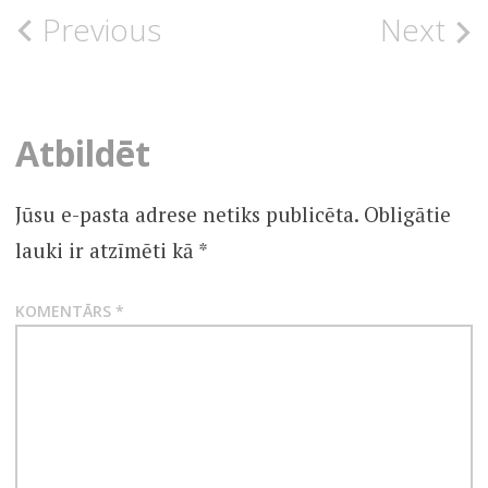
Post
Previous
Next
UNCATEGORISED
navigation
Atbildēt
Jūsu e-pasta adrese netiks publicēta.
Obligātie
lauki ir atzīmēti kā
*
KOMENTĀRS
*