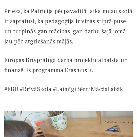
Prieks, ka Patricija pēcpavadītā laika musu skolā
ir sapratusi, ka pedagoģija ir viņas stiprā puse
un turpinās gan mācības, gan darbu šajā jomā
jau pēc atgriešanās mājās.
Eiropas Brīvprātīgā darba projektu atbalsta un
finansē Es programma Erasmus +.
#EBD #BrīvāSkola #LaimīgiBērniMācāsLabāk