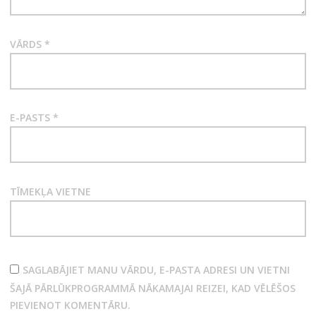
VĀRDS
*
E-PASTS
*
TĪMEKĻA VIETNE
SAGLABĀJIET MANU VĀRDU, E-PASTA ADRESI UN VIETNI
ŠAJĀ PĀRLŪKPROGRAMMĀ NĀKAMAJAI REIZEI, KAD VĒLĒŠOS
PIEVIENOT KOMENTĀRU.