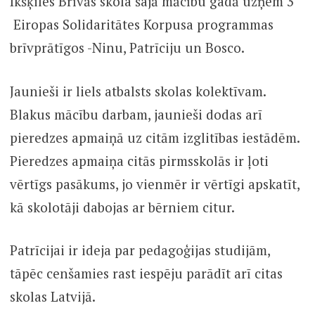
Ikšķiles Brīvās skola šajā mācību gadā uzņem 3
Eiropas Solidaritātes Korpusa programmas
brīvprātīgos -Ninu, Patrīciju un Bosco.
Jaunieši ir liels atbalsts skolas kolektīvam.
Blakus mācību darbam, jaunieši dodas arī
pieredzes apmaiņā uz citām izglitības iestādēm.
Pieredzes apmaiņa citās pirmsskolās ir ļoti
vērtīgs pasākums, jo vienmēr ir vērtīgi apskatīt,
kā skolotāji dabojas ar bērniem citur.
Patrīcijai ir ideja par pedagoģijas studijām,
tāpēc cenšamies rast iespēju parādīt arī citas
skolas Latvijā.