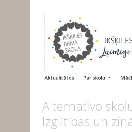
Ikšķiles Brīvā 
Skip
Aktualitātes
Par skolu
Mācī
to
content
10.
Alternatīvo skolu
FEBRUĀRIS,
2020
Izglītības un zin