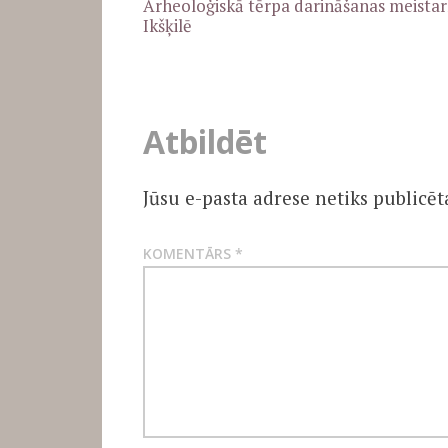
Arheoloģiskā tērpa darināšanas meistar
navigation
Ikšķilē
Atbildēt
Jūsu e-pasta adrese netiks publicēt
KOMENTĀRS
*