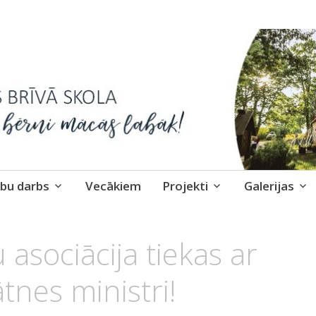
skola
bu darbs
Vecākiem
Projekti
Galerijas
 asociācija tiekas ar
ātnes ministri!