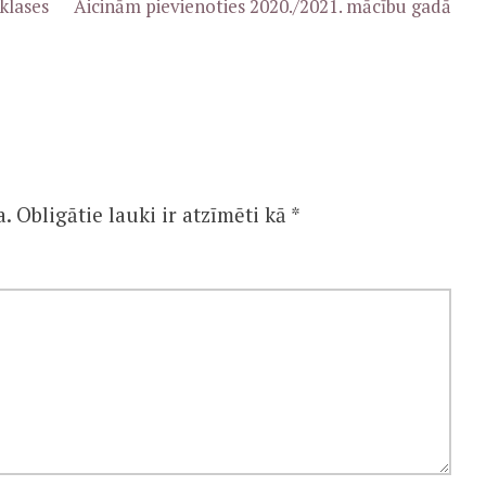
klases
Aicinām pievienoties 2020./2021. mācību gadā
a.
Obligātie lauki ir atzīmēti kā
*