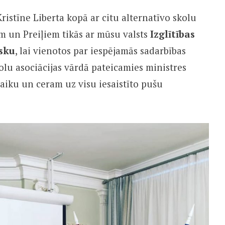
Kristīne Liberta kopā ar citu alternatīvo skolu
m un Preiļiem tikās ar mūsu valsts
Izglītības
nsku
, lai vienotos par iespējamās sadarbības
olu asociācijas vārdā pateicamies ministres
laiku un ceram uz visu iesaistīto pušu