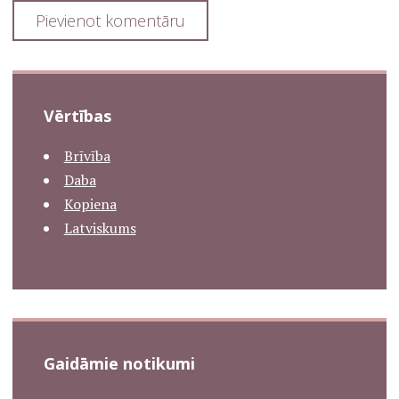
Vērtības
Brīvība
Daba
Kopiena
Latviskums
Gaidāmie notikumi