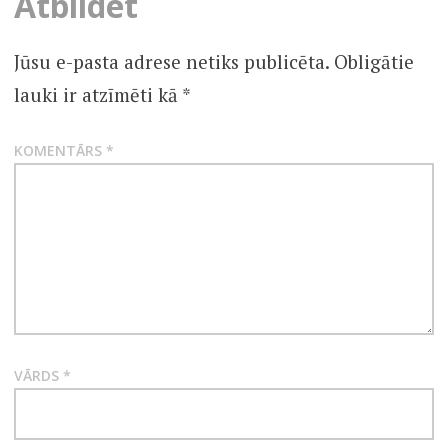
Atbildēt
Jūsu e-pasta adrese netiks publicēta.
Obligātie
lauki ir atzīmēti kā
*
KOMENTĀRS
*
VĀRDS
*