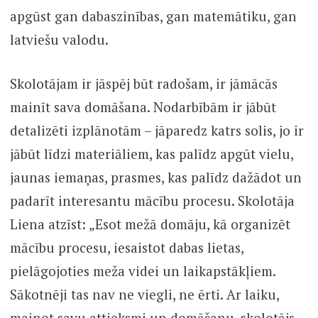
apgūst gan dabaszinības, gan matemātiku, gan
latviešu valodu.
Skolotājam ir jāspēj būt radošam, ir jāmācās
mainīt sava domāšana. Nodarbībām ir jābūt
detalizēti izplānotām – jāparedz katrs solis, jo ir
jābūt līdzi materiāliem, kas palīdz apgūt vielu,
jaunas iemaņas, prasmes, kas palīdz dažādot un
padarīt interesantu mācību procesu. Skolotāja
Liena atzīst: „Esot mežā domāju, kā organizēt
mācību procesu, iesaistot dabas lietas,
pielāgojoties meža videi un laikapstākļiem.
Sākotnēji tas nav ne viegli, ne ērti. Ar laiku,
mainot savu attieksmi un domāšanu, skolotājs