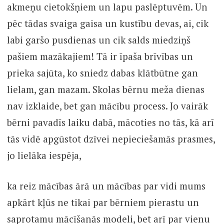
akmeņu cietokšņiem un lapu paslēptuvēm. Un
pēc tādas svaiga gaisa un kustību devas, ai, cik
labi garšo pusdienas un cik salds miedziņš
pašiem mazākajiem! Tā ir īpaša brīvības un
prieka sajūta, ko sniedz dabas klātbūtne gan
lielam, gan mazam. Skolas bērnu meža dienas
nav izklaide, bet gan mācību process. Jo vairāk
bērni pavadīs laiku dabā, mācoties no tās, kā arī
tās vidē apgūstot dzīvei nepieciešamās prasmes,
jo lielāka iespēja,
ka reiz mācības ārā un mācības par vidi mums
apkārt kļūs ne tikai par bērniem pierastu un
saprotamu mācīšanās modeli, bet arī par vienu