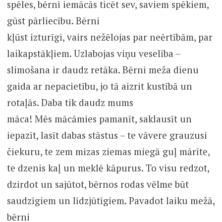
spēles, bērni iemācās ticēt sev, saviem spēkiem,
gūst pārliecību. Bērni
kļūst izturīgi, vairs nežēlojas par neērtībām, par
laikapstākļiem. Uzlabojas viņu veselība –
slimošana ir daudz retāka. Bērni meža dienu
gaida ar nepacietību, jo tā aizrit kustībā un
rotaļās. Daba tik daudz mums
māca! Mēs mācāmies pamanīt, saklausīt un
iepazīt, lasīt dabas stāstus – te vāvere grauzusi
čiekuru, te zem mizas ziemas miegā guļ mārīte,
te dzenis kaļ un meklē kāpurus. To visu redzot,
dzirdot un sajūtot, bērnos rodas vēlme būt
saudzīgiem un līdzjūtīgiem. Pavadot laiku mežā,
bērni