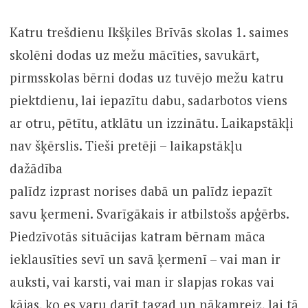
Katru trešdienu Ikšķiles Brīvās skolas 1. saimes
skolēni dodas uz mežu mācīties, savukārt,
pirmsskolas bērni dodas uz tuvējo mežu katru
piektdienu, lai iepazītu dabu, sadarbotos viens
ar otru, pētītu, atklātu un izzinātu. Laikapstākļi
nav šķērslis. Tieši pretēji – laikapstākļu
dažādība
palīdz izprast norises dabā un palīdz iepazīt
savu ķermeni. Svarīgākais ir atbilstošs apģērbs.
Piedzīvotās situācijas katram bērnam māca
ieklausīties sevī un savā ķermenī – vai man ir
auksti, vai karsti, vai man ir slapjas rokas vai
kājas, ko es varu darīt tagad un nākamreiz, lai tā