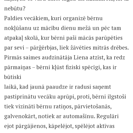
nebūtu?
Paldies vecākiem, kuri organizē bērnu
nokļūšanu uz mācību dienu mežā un pēc tam
atpakaļ skolā, kur bērni paši mācās parūpēties
par sevi – pārģērbjas, liek žāvēties mitrās drēbes.
Pirmās saimes audzinātāja Liena atzīst, ka redz
pārmaiņas – bērni kļūst fiziski spēcīgi, kas ir
būtiski
laikā, kad jaunā paaudze ir radusi saņemt
pastiprinātu vecāku aprūpi, proti, bērni ilgstoši
tiek vizināti bērnu ratiņos, pārvietošanās,
galvenokārt, notiek ar automašīnu. Regulāri
ejot pārgājienos, kāpelējot, spēlējot aktīvas