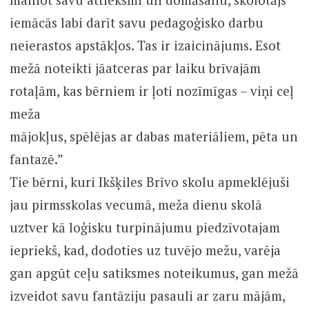
iemācās labi darīt savu pedagoģisko darbu
neierastos apstākļos. Tas ir izaicinājums. Esot
mežā noteikti jāatceras par laiku brīvajām
rotaļām, kas bērniem ir ļoti nozīmīgas – viņi ceļ
meža
mājokļus, spēlējas ar dabas materiāliem, pēta un
fantazē.”
Tie bērni, kuri Ikšķiles Brīvo skolu apmeklējuši
jau pirmsskolas vecumā, meža dienu skolā
uztver kā loģisku turpinājumu piedzīvotajam
iepriekš, kad, dodoties uz tuvējo mežu, varēja
gan apgūt ceļu satiksmes noteikumus, gan mežā
izveidot savu fantāziju pasauli ar zaru mājām,