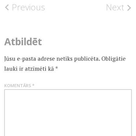
Post
Previous
Next
UNCATEGORISED
navigation
Atbildēt
Jūsu e-pasta adrese netiks publicēta.
Obligātie
lauki ir atzīmēti kā
*
KOMENTĀRS
*