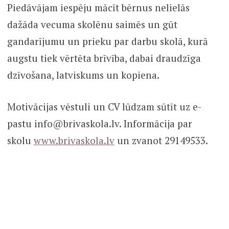
Piedāvājam iespēju mācīt bērnus nelielās
dažāda vecuma skolēnu saimēs un gūt
gandarījumu un prieku par darbu skolā, kurā
augstu tiek vērtēta brīvība, dabai draudzīga
dzīvošana, latviskums un kopiena.
Motivācijas vēstuli un CV lūdzam sūtīt uz e-
pastu info@brivaskola.lv. Informācija par
skolu
www.brivaskola.lv
un zvanot 29149533.