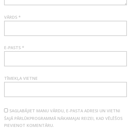
VĀRDS
*
E-PASTS
*
TĪMEKĻA VIETNE
SAGLABĀJIET MANU VĀRDU, E-PASTA ADRESI UN VIETNI
ŠAJĀ PĀRLŪKPROGRAMMĀ NĀKAMAJAI REIZEI, KAD VĒLĒŠOS
PIEVIENOT KOMENTĀRU.