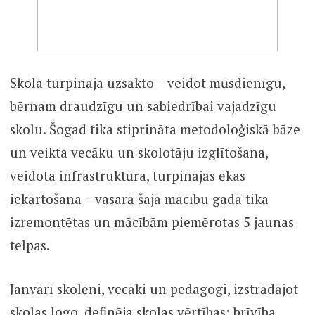
Skola turpināja uzsākto – veidot mūsdienīgu,
bērnam draudzīgu un sabiedrībai vajadzīgu
skolu. Šogad tika stiprināta metodoloģiskā bāze
un veikta vecāku un skolotāju izglītošana,
veidota infrastruktūra, turpinājās ēkas
iekārtošana – vasarā šajā mācību gadā tika
izremontētas un mācībām piemērotas 5 jaunas
telpas.
Janvārī skolēni, vecāki un pedagogi, izstrādājot
skolas logo, definēja skolas vērtības: brīvība,