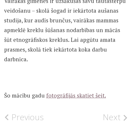
Vairākas ģimenes ir uzsākušas savu tautastērpu
veidošanu – skolā šogad ir iekārtota aušanas
studija, kur audīs brunčus, vairākas mammas
apmeklē kreklu šūšanas nodarbības un mācās
šūt etnogrāfiskos kreklus. Lai apgūtu amata
prasmes, skolā tiek iekārtota koka darbu
darbnīca.