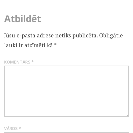
Šo mācību gadu
fotogrāfijās skatiet šeit.
SIN
Post
Previous
Next
CATEGORÍA
navigation
Atbildēt
Jūsu e-pasta adrese netiks publicēta.
Obligātie
lauki ir atzīmēti kā
*
KOMENTĀRS
*