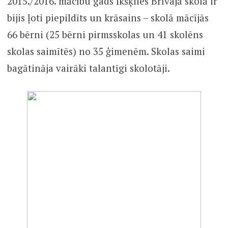
2015./2016. mācību gads Ikšķiles Brīvajā skolā ir
bijis ļoti piepildīts un krāsains – skolā mācījās
66 bērni (25 bērni pirmsskolas un 41 skolēns
skolas saimītēs) no 35 ģimenēm. Skolas saimi
bagātināja vairāki talantīgi skolotāji.