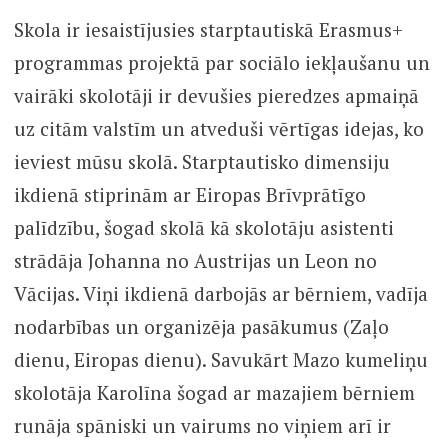
Skola ir iesaistījusies starptautiskā Erasmus+
programmas projektā par sociālo iekļaušanu un
vairāki skolotāji ir devušies pieredzes apmaiņā
uz citām valstīm un atveduši vērtīgas idejas, ko
ieviest mūsu skolā. Starptautisko dimensiju
ikdienā stiprinām ar Eiropas Brīvprātīgo
palīdzību, šogad skolā kā skolotāju asistenti
strādāja Johanna no Austrijas un Leon no
Vācijas. Viņi ikdienā darbojās ar bērniem, vadīja
nodarbības un organizēja pasākumus (Zaļo
dienu, Eiropas dienu). Savukārt Mazo kumeliņu
skolotāja Karolīna šogad ar mazajiem bērniem
runāja spāniski un vairums no viņiem arī ir