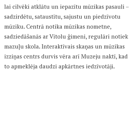
organizē produktu iegādi no bioloģiskajiem
zemniekiem.
Decembrī tika atklāts Interaktīvais skaņas un
mūzikas izziņas centrs, kur notiek nodarbības,
lai cilvēki atklātu un iepazītu mūzikas pasauli –
sadzirdētu, sataustītu, sajustu un piedzīvotu
mūziku. Centrā notika mūzikas nometne,
sadziedāšanās ar Vītolu ģimeni, regulāri notiek
mazuļu skola. Interaktīvais skaņas un mūzikas
izziņas centrs durvis vēra arī Muzeju naktī, kad
to apmeklēja daudzi apkārtnes iedzīvotāji.