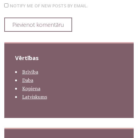
SAGLABĀJIET MANU VĀRDU, E-PASTA ADRESI UN VIETNI
ŠAJĀ PĀRLŪKPROGRAMMĀ NĀKAMAJAI REIZEI, KAD VĒLĒŠOS
PIEVIENOT KOMENTĀRU.
NOTIFY ME OF FOLLOW-UP COMMENTS BY EMAIL.
NOTIFY ME OF NEW POSTS BY EMAIL.
Vērtības
Brīvība
Daba