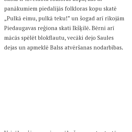
Skolā ir izveidota fokloras kopa, kas ar
panākumiem piedalījās folkloras kopu skatē
„Pulkā eimu, pulkā teku!” un šogad arī rīkojām
Piedaugavas reģiona skati Ikšķilē. Bērni arī
mācās spēlēt blokflautu, vecāki dejo Saules
dejas un apmeklē Balss atvēršanas nodarbības.