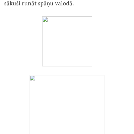
sākuši runāt spāņu valodā.