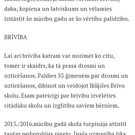
daba, kopiena un latviskums un vēlamies
izstāstīt šo mācību gadu ar šo vērtību palīdzību.
BRĪVĪBA
Lai arī brīvība katram var nozīmēt ko citu,
tomēr ir skaidrs, ka tā prasa drosmi un
uzticēšanos. Paldies 35 ģimenēm par drosmi un
uzticēšanos, dibinot un veidojot Ikšķiles Brīvo
skolu. Esam pateicīgi par brīvību izvēlēties
citādāku skolu un izglītību saviem bērniem.
2015./2016.mācību gadā skola turpināja attīstīt
tautas pedagoģijas pieeju. Īpaša uzmanība tika