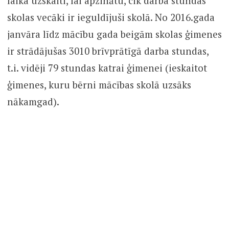
telpu (remontējot, labojot, veidojot, iekārtojot)
un saturisko telpu (vadot nodarbības bērniem
un pieaugušajiem, palīdzot organizēt, rotāt,
rakstot projektus, palīdzot ar padomu). No
janvāra esam sākuši veikt brīvprātīgā darba
laika uzskaiti, lai apzinātu, cik darba stundas
skolas vecāki ir ieguldījuši skolā. No 2016.gada
janvāra līdz mācību gada beigām skolas ģimenes
ir strādājušas 3010 brīvprātīgā darba stundas,
t.i. vidēji 79 stundas katrai ģimenei (ieskaitot
ģimenes, kuru bērni mācības skolā uzsāks
nākamgad).