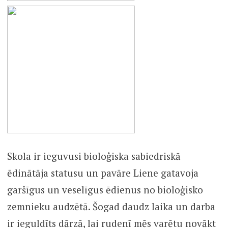
Skola ir ieguvusi bioloģiska sabiedriskā
ēdinātāja statusu un pavāre Liene gatavoja
garšīgus un veselīgus ēdienus no bioloģisko
zemnieku audzētā. Šogad daudz laika un darba
ir ieguldīts dārzā, lai rudenī mēs varētu novākt