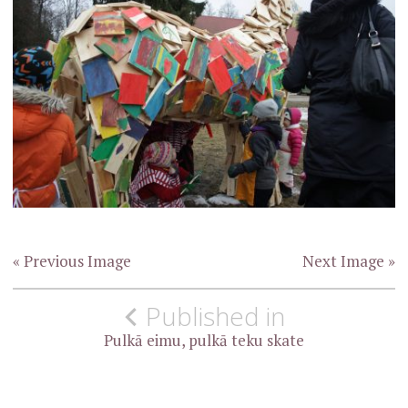
« Previous Image
Next Image »
Ziņu
Published in
izvēlne
Pulkā eimu, pulkā teku skate