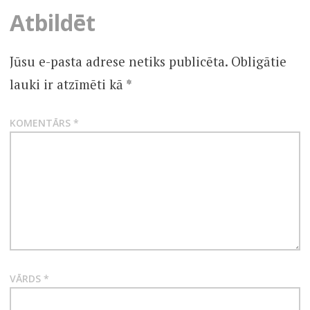
Atbildēt
Jūsu e-pasta adrese netiks publicēta.
Obligātie
lauki ir atzīmēti kā
*
KOMENTĀRS
*
VĀRDS
*