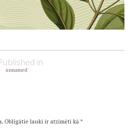
Published in
unnamed
a.
Obligātie lauki ir atzīmēti kā
*