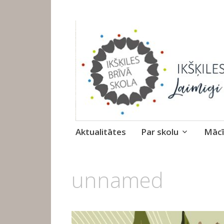
Ikšķiles Brīvā 
Skip
Aktualitātes
Par skolu
Mācī
to
content
27.
unnamed
JANVĀRIS,
2020